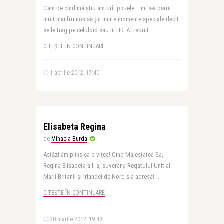
Cam de cînd mă ştiu am urît pozele – mi s-a părut
mult mai frumos să ţin minte momente speciale decît
se le trag pe celuloid sau în HD. A trebuit ..
CITEȘTE ÎN CONTINUARE
1 aprilie 2012, 17:40
Elisabeta Regina
de
Mihaela Burda
Astăzi am plîns ca o viţea! Cînd Majestatea Sa,
Regina Elisabeta a II-a, suverana Regatului Unit al
Marii Britanii şi Irlandei de Nord s-a adresat ..
CITEȘTE ÎN CONTINUARE
20 martie 2012, 19:48