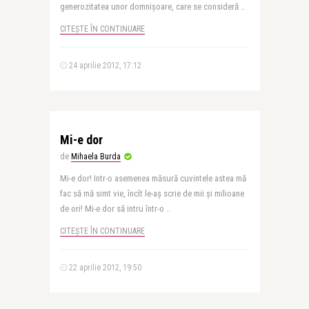
generozitatea unor domnişoare, care se consideră ..
CITEȘTE ÎN CONTINUARE
24 aprilie 2012, 17:12
Mi-e dor
de
Mihaela Burda
Mi-e dor! Intr-o asemenea măsură cuvintele astea mă
fac să mă simt vie, încît le-aş scrie de mii şi milioane
de ori! Mi-e dor să intru într-o ..
CITEȘTE ÎN CONTINUARE
22 aprilie 2012, 19:50