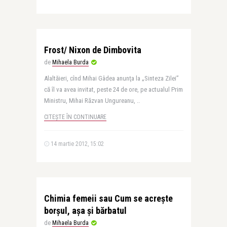
Frost/ Nixon de Dimbovita
de
Mihaela Burda
Alaltăieri, cînd Mihai Gâdea anunţa la „Sinteza Zilei”
că îl va avea invitat, peste 24 de ore, pe actualul Prim
Ministru, Mihai Răzvan Ungureanu, ..
CITEȘTE ÎN CONTINUARE
14 martie 2012, 15:02
Chimia femeii sau Cum se acreşte
borşul, aşa şi bărbatul
de
Mihaela Burda