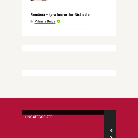
România – ţara lucrurilor fără cale
de
Mihaela Burda
Mihaela Burda
Pocalul cu venin al sufletului
UNCATEGORIZED
FĂRĂ CATEGORIE
Mihaela Burda