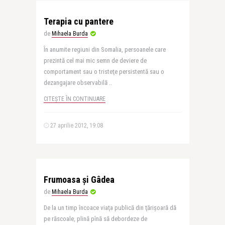
Terapia cu pantere
de
Mihaela Burda
În anumite regiuni din Somalia, persoanele care
prezintă cel mai mic semn de deviere de
comportament sau o tristeţe persistentă sau o
dezangajare observabilă ..
CITEȘTE ÎN CONTINUARE
27 aprilie 2012, 19:08
Frumoasa şi Gâdea
de
Mihaela Burda
De la un timp încoace viaţa publică din ţărişoară dă
pe răscoale, plină pînă să debordeze de