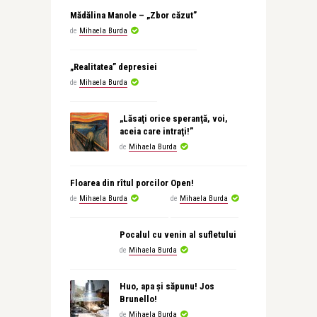
Mădălina Manole – „Zbor căzut”
de
Mihaela Burda
„Realitatea” depresiei
de
Mihaela Burda
„Lăsaţi orice speranţă, voi,
aceia care intraţi!”
de
Mihaela Burda
Floarea din rîtul porcilor
Open!
de
Mihaela Burda
de
Mihaela Burda
Pocalul cu venin al sufletului
de
Mihaela Burda
Huo, apa şi săpunu! Jos
Brunello!
de
Mihaela Burda