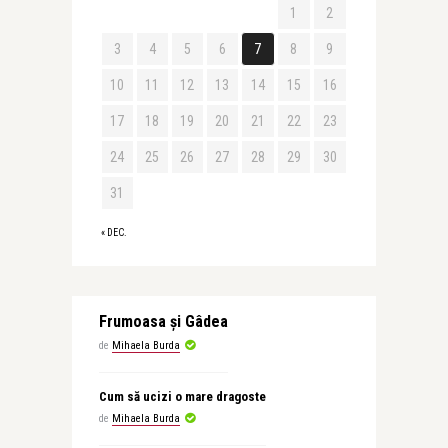
1
2
3
4
5
6
7
8
9
10
11
12
13
14
15
16
17
18
19
20
21
22
23
24
25
26
27
28
29
30
31
« DEC.
Frumoasa şi Gâdea
de
Mihaela Burda
Cum să ucizi o mare dragoste
de
Mihaela Burda