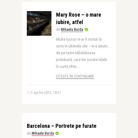
Mary Rose – o mare
iubire, atfel
de
Mihaela Burda
Multe lucruri m-ar fi incitat la
scris în ultimele zile – m-a smuls
de pe taste năbădăioasa
primăvară, care îmi scoate lalele
în curte chiar ..
CITEȘTE ÎN CONTINUARE
5 aprilie 2012, 18:51
Barcelona – Portrete pe furate
de
Mihaela Burda