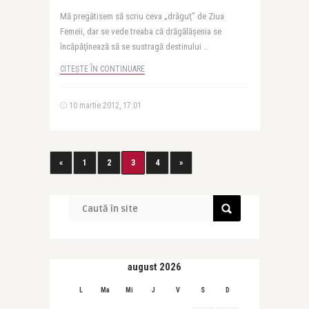
Mă pregătisem să scriu ceva „drăguţ” de Ziua
Femeii, dar se vede treaba că drăgălăşenia se
încăpăţînează să se sustragă destinului ..
CITEȘTE ÎN CONTINUARE
10 martie 2012, 17:01
«
1
2
3
4
»
august 2026
L
Ma
Mi
J
V
S
D