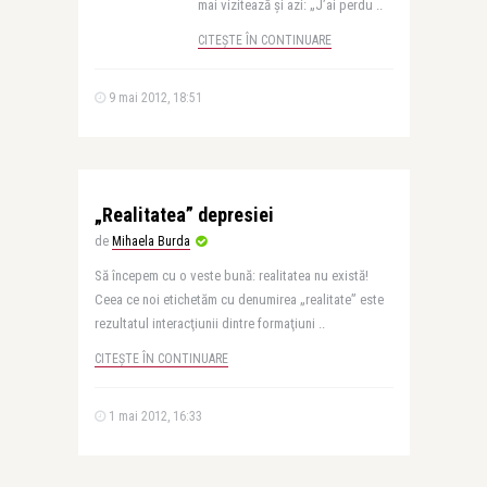
mai vizitează şi azi: „J’ai perdu ..
CITEȘTE ÎN CONTINUARE
9 mai 2012, 18:51
„Realitatea” depresiei
de
Mihaela Burda
Să începem cu o veste bună: realitatea nu există!
Ceea ce noi etichetăm cu denumirea „realitate” este
rezultatul interacţiunii dintre formaţiuni ..
CITEȘTE ÎN CONTINUARE
1 mai 2012, 16:33