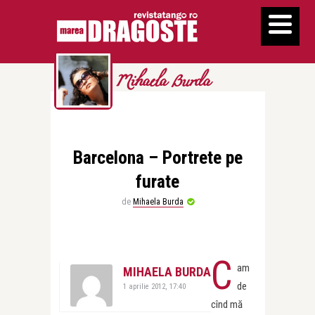
Mihaela Burda
Barcelona – Portrete pe
furate
de
Mihaela Burda
C
am
MIHAELA BURDA
de
1 aprilie 2012, 17:40
cînd mă