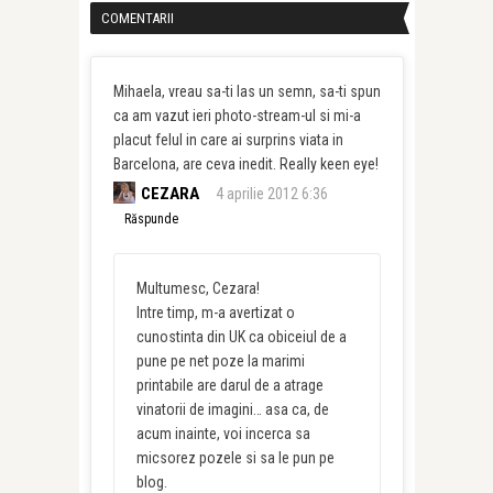
COMENTARII
Mihaela, vreau sa-ti las un semn, sa-ti spun
ca am vazut ieri photo-stream-ul si mi-a
placut felul in care ai surprins viata in
Barcelona, are ceva inedit. Really keen eye!
CEZARA
4 aprilie 2012 6:36
Răspunde
Multumesc, Cezara!
Intre timp, m-a avertizat o
cunostinta din UK ca obiceiul de a
pune pe net poze la marimi
printabile are darul de a atrage
vinatorii de imagini… asa ca, de
acum inainte, voi incerca sa
micsorez pozele si sa le pun pe
blog.