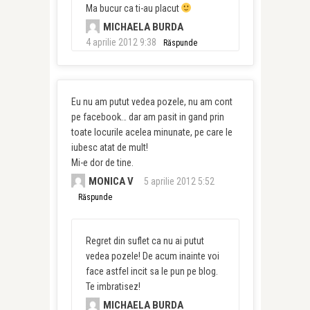
Ma bucur ca ti-au placut
MICHAELA BURDA
4 aprilie 2012 9:38
Răspunde
Eu nu am putut vedea pozele, nu am cont
pe facebook… dar am pasit in gand prin
toate locurile acelea minunate, pe care le
iubesc atat de mult!
Mi-e dor de tine.
MONICA V
5 aprilie 2012 5:52
Răspunde
Regret din suflet ca nu ai putut
vedea pozele! De acum inainte voi
face astfel incit sa le pun pe blog.
Te imbratisez!
MICHAELA BURDA