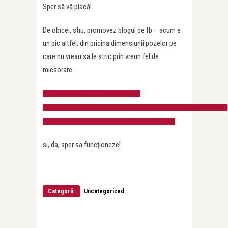
Sper să vă placă!
De obicei, stiu, promovez blogul pe fb – acum e
un pic altfel, din pricina dimensiunii pozelor pe
care nu vreau sa le stric prin vreun fel de
micsorare…
http://www.facebook.com/media/set/?
set=a.3161153065783.2136394.1173995113&type=3&saved#!/media/set/?
set=a.3161153065783.2136394.1173995113&type=1
si, da, sper sa funcţioneze!
Categorii:
Uncategorized