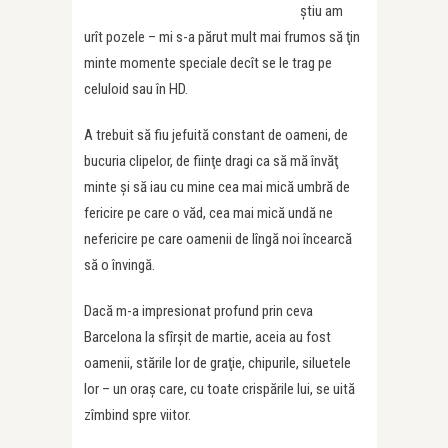
ştiu am
urît pozele – mi s-a părut mult mai frumos să ţin
minte momente speciale decît se le trag pe
celuloid sau în HD.
A trebuit să fiu jefuită constant de oameni, de
bucuria clipelor, de fiinţe dragi ca să mă învăţ
minte şi să iau cu mine cea mai mică umbră de
fericire pe care o văd, cea mai mică undă ne
nefericire pe care oamenii de lîngă noi încearcă
să o învingă.
Dacă m-a impresionat profund prin ceva
Barcelona la sfîrşit de martie, aceia au fost
oamenii, stările lor de graţie, chipurile, siluetele
lor – un oraş care, cu toate crispările lui, se uită
zîmbind spre viitor.