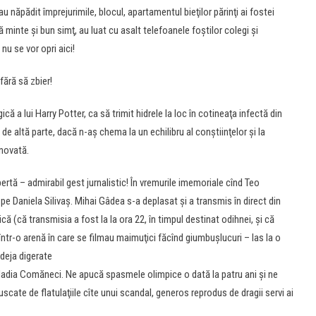
 au năpădit împrejurimile, blocul, apartamentul bieţilor părinţi ai fostei
ă minte şi bun simţ, au luat cu asalt telefoanele foştilor colegi şi
 nu se vor opri aici!
fără să zbier!
a lui Harry Potter, ca să trimit hidrele la loc în cotineaţa infectă din
e de altă parte, dacă n-aş chema la un echilibru al conştiinţelor şi la
inovată.
tă – admirabil gest jurnalistic! În vremurile imemoriale cînd Teo
pe Daniela Silivaş. Mihai Gâdea s-a deplasat şi a transmis în direct din
că (că transmisia a fost la la ora 22, în timpul destinat odihnei, şi că
ntr-o arenă în care se filmau maimuţici făcînd giumbuşlucuri – las la o
 deja digerate
 Nadia Comăneci. Ne apucă spasmele olimpice o dată la patru ani şi ne
 uscate de flatulaţiile cîte unui scandal, generos reprodus de dragii servi ai