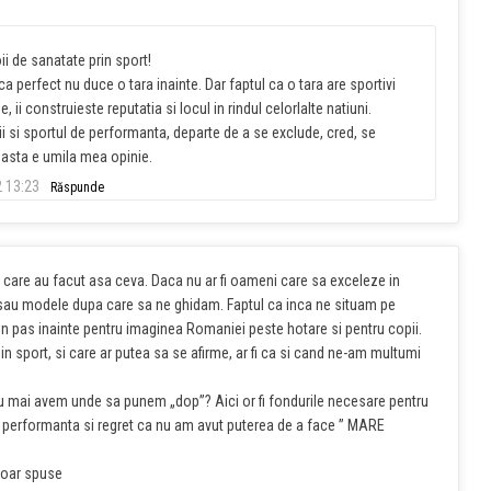
ii de sanatate prin sport!
a perfect nu duce o tara inainte. Dar faptul ca o tara are sportivi
, ii construieste reputatia si locul in rindul celorlalte natiuni.
i si sportul de performanta, departe de a se exclude, cred, se
asta e umila mea opinie.
 13:23
Răspunde
i care au facut asa ceva. Daca nu ar fi oameni care sa exceleze in
sau modele dupa care sa ne ghidam. Faptul ca inca ne situam pe
un pas inainte pentru imaginea Romaniei peste hotare si pentru copii.
n sport, si care ar putea sa se afirme, ar fi ca si cand ne-am multumi
nu mai avem unde sa punem „dop”? Aici or fi fondurile necesare pentru
e performanta si regret ca nu am avut puterea de a face ” MARE
doar spuse