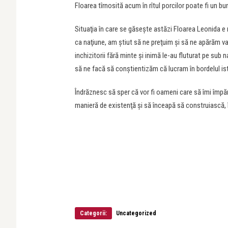
Floarea tîrnosită acum în rîtul porcilor poate fi un bun 
Situaţia în care se găseşte astăzi Floarea Leonida e m
ca naţiune, am ştiut să ne preţuim şi să ne apărăm valo
inchizitorii fără minte şi inimă le-au fluturat pe sub 
să ne facă să conştientizăm că lucram în bordelul ist
Îndrăznesc să sper că vor fi oameni care să îmi împărt
manieră de existenţă şi să înceapă să construiască, în v
Categorii:
Uncategorized