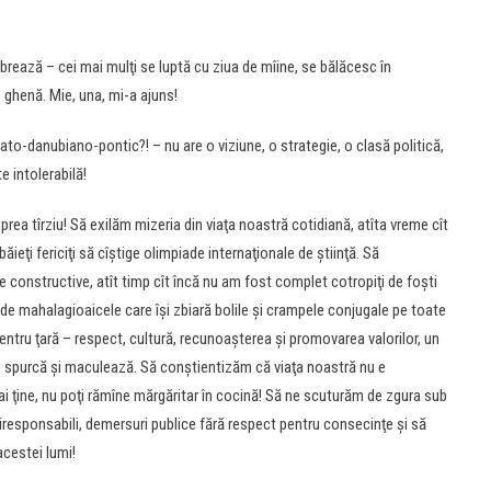
ebrează – cei mai mulţi se luptă cu ziua de mîine, se bălăcesc în
 ghenă. Mie, una, mi-a ajuns!
pato-danubiano-pontic?! – nu are o viziune, o strategie, o clasă politică,
e intolerabilă!
 prea tîrziu! Să exilăm mizeria din viaţa noastră cotidiană, atîta vreme cît
ieţi fericiţi să cîştige olimpiade internaţionale de ştiinţă. Să
 constructive, atît timp cît încă nu am fost complet cotropiţi de foşti
u de mahalagioaicele care îşi zbiară bolile şi crampele conjugale pe toate
 pentru ţară – respect, cultură, recunoaşterea şi promovarea valorilor, un
e spurcă şi maculează. Să conştientizăm că viaţa noastră nu e
ai ţine, nu poţi rămîne mărgăritar în cocină! Să ne scuturăm de zgura sub
ni iresponsabili, demersuri publice fără respect pentru consecinţe şi să
acestei lumi!