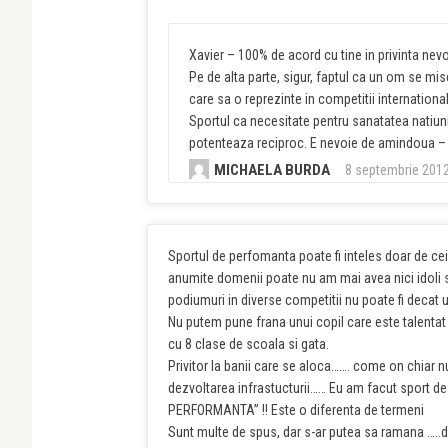
Xavier – 100% de acord cu tine in privinta nevo
Pe de alta parte, sigur, faptul ca un om se misc
care sa o reprezinte in competitii internationale
Sportul ca necesitate pentru sanatatea natiuni
potenteaza reciproc. E nevoie de amindoua – 
MICHAELA BURDA
8 septembrie 2012
Sportul de perfomanta poate fi inteles doar de ce
anumite domenii poate nu am mai avea nici idoli 
podiumuri in diverse competitii nu poate fi decat 
Nu putem pune frana unui copil care este talentat i
cu 8 clase de scoala si gata.
Privitor la banii care se aloca……. come on chiar 
dezvoltarea infrastucturii…… Eu am facut sport d
PERFORMANTA” !! Este o diferenta de termeni
Sunt multe de spus, dar s-ar putea sa ramana …..