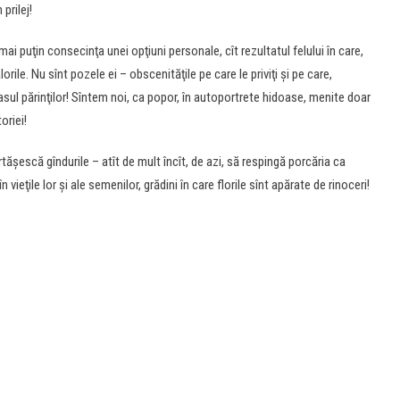
prilej!
ai puţin consecinţa unei opţiuni personale, cît rezultatul felului în care,
rile. Nu sînt pozele ei – obscenităţile pe care le priviţi şi pe care,
nasul părinţilor! Sîntem noi, ca popor, în autoportrete hidoase, menite doar
oriei!
ăşescă gîndurile – atît de mult încît, de azi, să respingă porcăria ca
ieţile lor şi ale semenilor, grădini în care florile sînt apărate de rinoceri!