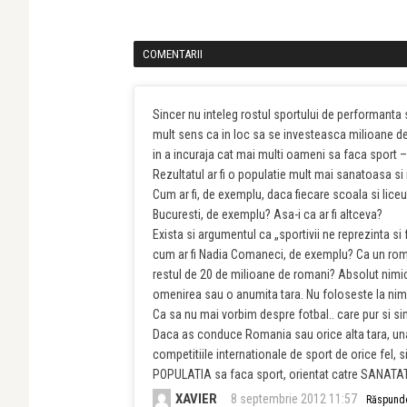
COMENTARII
Sincer nu inteleg rostul sportului de performanta s
mult sens ca in loc sa se investeasca milioane d
in a incuraja cat mai multi oameni sa faca sport – s
Rezultatul ar fi o populatie mult mai sanatoasa si
Cum ar fi, de exemplu, daca fiecare scoala si lice
Bucuresti, de exemplu? Asa-i ca ar fi altceva?
Exista si argumentul ca „sportivii ne reprezinta s
cum ar fi Nadia Comaneci, de exemplu? Ca un roman
restul de 20 de milioane de romani? Absolut nimi
omenirea sau o anumita tara. Nu foloseste la nimi
Ca sa nu mai vorbim despre fotbal.. care pur si si
Daca as conduce Romania sau orice alta tara, una d
competitiile internationale de sport de orice fel, 
POPULATIA sa faca sport, orientat catre SANAT
XAVIER
8 septembrie 2012 11:57
Răspund