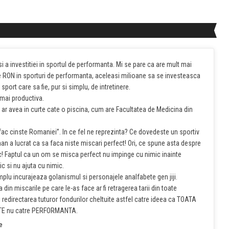
i a investitiei in sportul de performanta. Mi se pare ca are mult mai
e RON in sporturi de performanta, aceleasi milioane sa se investeasca
port care sa fie, pur si simplu, de intretinere.
 mai productiva.
u ar avea in curte cate o piscina, cum are Facultatea de Medicina din
i fac cinste Romaniei”. In ce fel ne reprezinta? Ce dovedeste un sportiv
 a lucrat ca sa faca niste miscari perfect! Ori, ce spune asta despre
c! Faptul ca un om se misca perfect nu impinge cu nimic inainte
c si nu ajuta cu nimic.
mplu incurajeaza golanismul si personajele analfabete gen jiji.
in miscarile pe care le-as face ar fi retragerea tarii din toate
si redirectarea tuturor fondurilor cheltuite astfel catre ideea ca TOATA
ATE nu catre PERFORMANTA.
e