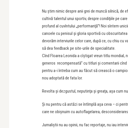
Nu ştim nimic despre anii grei de muncă silnică, de e
cultivă talentul unui sportiv, despre condiţiile pe ca
profund al cuvîntului „performanţă”! Noi sîntem unicii 
canoele cu penisul şi gloria sportivă cu obscuritatea 
devorăm interviurile celor care, după ce, cu chiu cu va
să dea feedback pe site-urile de specialitate.
Cînd Floarea Leonida a cîştigat vreun titlu mondial, n
generos recompensată” cu titluri şi comentarii cînd a
pentru a-i întreba cum au făcut să crească o campioa
nou adoptată de fata lor.
Revolta şi dezgustul, neputinţa şi greaţa, aşa cum 
Şi nu pentru că astăzi se întîmplă aşa ceva – ci pent
care ne obişnuim cu autoflagelarea, desconsiderarea
Jurnaliştii nu au opinii, nu fac reportaje, nu iau inte