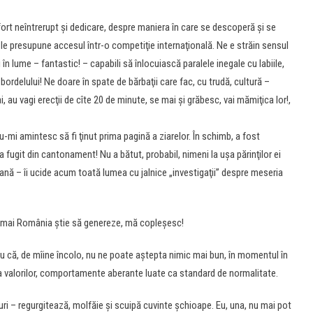
fort neîntrerupt şi dedicare, despre maniera în care se descoperă şi se
re le presupune accesul într-o competiţie internaţională. Ne e străin sensul
în lume – fantastic! – capabili să înlocuiască paralele inegale cu labiile,
bordelului! Ne doare în spate de bărbaţii care fac, cu trudă, cultură –
i, au vagi erecţii de cîte 20 de minute, se mai şi grăbesc, vai mămiţica lor!,
u-mi amintesc să fi ţinut prima pagină a ziarelor. În schimb, a fost
 fugit din cantonament! Nu a bătut, probabil, nimeni la uşa părinţilor ei
nă – îi ucide acum toată lumea cu jalnice „investigaţii” despre meseria
numai România ştie să genereze, mă copleşesc!
ru că, de mîine încolo, nu ne poate aştepta nimic mai bun, în momentul în
 valorilor, comportamente aberante luate ca standard de normalitate.
rviuri – regurgitează, molfăie şi scuipă cuvinte şchioape. Eu, una, nu mai pot