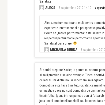
Sanatate
ALECS
8 septembrie 2012 14:10
Răspund
Alecs, multumesc foarte mult pentru comentar
experiente interesante si o perspectiva poziti
Poate ca „marea performanta” este sa intri in di
respectul pentru marile performante sportive le
Sanatate! buna urare!
MICHAELA BURDA
8 septembrie 2012
Ai partial dreptate Xavier, la partea cu sportul pe
si sa il practice e sa aibe exemple. Tinerii sportiv
ceilalti si unii dintre noi sa incercam sa ii egalam.
Competitia asta face bine tuturor, atat ca mandri
gimnastica daca nu sunt compatitii de gimnastica, 
tinerii fotbal (pana intr-un punct e bun si fotba
juca tinerii americani baseball sau baschet daca n