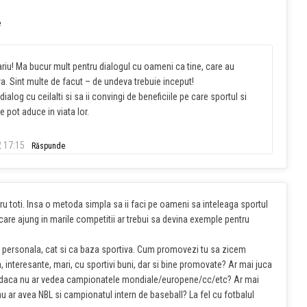
e
iu! Ma bucur mult pentru dialogul cu oameni ca tine, care au
va. Sint multe de facut – de undeva trebuie inceput!
alog cu ceilalti si sa ii convingi de beneficiile pe care sportul si
 pot aduce in viata lor.
 17:15
Răspunde
ntru toti. Insa o metoda simpla sa ii faci pe oameni sa inteleaga sportul
i care ajung in marile competitii ar trebui sa devina exemple pentru
e personala, cat si ca baza sportiva. Cum promovezi tu sa zicem
interesante, mari, cu sportivi buni, dar si bine promovate? Ar mai juca
lul) daca nu ar vedea campionatele mondiale/europene/cc/etc? Ar mai
u ar avea NBL si campionatul intern de baseball? La fel cu fotbalul