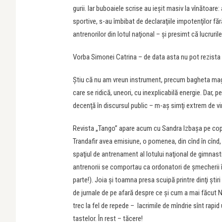
gurii. Iar buboaiele scrise au ieşit masiv la vînătoare:
sportive, s-au îmbibat de declaraţiile impotenţilor făr
antrenorilor din lotul naţional – şi presimt că lucrurile
Vorba Simonei Catrina – de data asta nu pot rezista 
Ştiu că nu am vreun instrument, precum bagheta magică 
care se ridică, uneori, cu inexplicabilă energie. Dar, p
decenţă în discursul public – m-aş simţi extrem de v
Revista „Tango” apare acum cu Sandra Izbaşa pe coper
Trandafir avea emisiune, o pomenea, din cînd în cînd, 
spaţiul de antrenament al lotului naţional de gimnasti
antrenorii se comportau ca ordonatori de şmecherii î
parte!). Joia şi toamna presa scuipă printre dinţi ştiri
de jurnale de pe afară despre ce şi cum a mai făcut
trec la fel de repede – lacrimile de mîndrie sînt rapid
tastelor. În rest – tăcere!