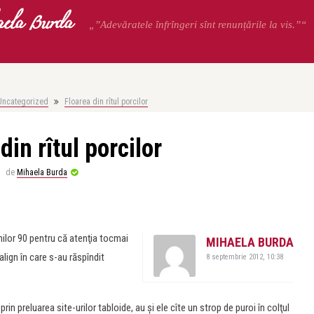
ela Burda
„”Adevăratele înfrîngeri sînt renunțările la vis.”“
Uncategorized
Floarea din rîtul porcilor
din rîtul porcilor
de
Mihaela Burda
anilor 90 pentru că atenţia tocmai
MIHAELA BURDA
align în care s-au răspîndit
8 septembrie 2012, 10:38
n preluarea site-urilor tabloide, au şi ele cîte un strop de puroi în colţul