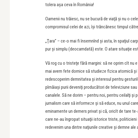
tolera aşa ceva în România!
Oamenii nu trăiesc, nu se bucură de viaţă şi nu o cel
compromisul celei de azi, îşi trăncănesc timpul către
„Ţara” – ce-o mai fi însemnînd şi asta, în spaţiul car
pur şi simplu (deocamdată) este. O atare situaţie est
Vă rog cu o tristeţe fără margini: să ne oprim cît nu e
mai avem fete dornice să studieze fizica atomică şi bă
redescoperim demnitatea şi interesul pentru gesturile
pîrnăiaşi purii deveniţi producători de televiziune sa
canalele. Să ne dorim – pentru noi, pentru ceilalţi şi
jurnalism care să informeze şi să educe, nu unul car
eminamente un demers privat şi că, oricît de tare te-
care ne-au îngropat situaţii istorice triste, politicie
redevenim una dintre naţiunile creative şi demne ale 