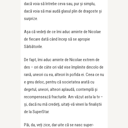
dacă voia să întrebe ceva sau, pur și simplu,
dacă voia să mai audă glasul plin de dragoste și
surprize.
Așa că vedeți de ce îmi aduc aminte de Nicolae
de fiecare dată când încep să se apropie
Sărbătorile.
De fapt, îmi aduc aminte de Nicolae extrem de
des – ori de câte ori văd vise împlinite dincolo de
rană, uneori cu ea, alteori în pofida ei. Ceea ce nu
e greu deloc, pentru că societatea arată cu
degetul, uneori, alteori aplaudă, contemplă și
recompensează fracturile. Am văzut asta la tv –
și, dacă nu mă credeți, uitați-vă vineri la finaliștii
de la SuperStar.
Păi, da, veți zice, dar uite că se nasc super-