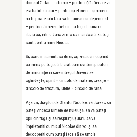
domnul Cutare, puternic – pentru că în fiecare zi
era bătut, singur – pentru că el crede că nimeni
nu te poate iubi fără să te rănească, dependent
– pentru că mereu trebuie să fugi de rană cu
iluzia că, într-o bună zi n-o să mai doară. Ei, toți,
sunt pentru mine Nicolae.
Și, când îmi amintesc de ei, aș vrea să îi cuprind
cu inima pe toți, să le arăt cum suntem picături
de minunăție în care întregul Univers se
oglindește, spirit – dincolo de materie, creație –
dincolo de fractură, iubire – dincolo de rană.
Așa că, dragilor, de Sfântul Nicolae, vă doresc să
puteți vindeca urmele de nuielușă, să vă puteți
opri din fugă și să respirați ușurați, să vă
împrieteniți cu micul Nicolae din voi și să
descoperiți cum puteți face să se umple