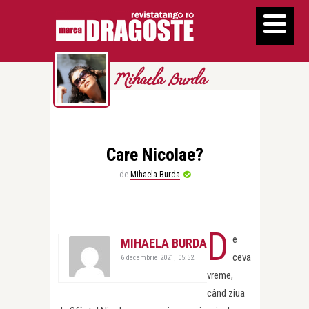
Mihaela Burda
Care Nicolae?
de
Mihaela Burda
D
e
MIHAELA BURDA
ceva
6 decembrie 2021, 05:52
vreme,
când ziua