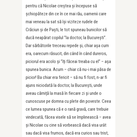
pentru că Nicolae creștea și începuse să
șchiopăteze din ce în ce mai rău, oamenii care
mai veneau la sat să își viziteze rudele de
Crăciun și de Paști, le tot spuneau bunicilor să
ducă neapărat copilul ”la doctor, la București”.
Dar sărbătorile treceau repede și, chiar așa cum
era, oarecum răsucit, din când în când dureros,
piciorul era acolo și ”îți făceai treaba cu el” – așa
spunea bunica. Acum – chiar că nu-i mai păsa de
picior! Ba chiar era fericit – să nu fi fost, n-ar fi
ajuns niciodată la doctor, la București, unde
aveau cărniță la masă în fiecare zi și unde o
cunoscuse pe domna cu plete din poveste. Ceea
ce lumea spunea că e o rană gravă, care trebuie
vindecată, făcea visele să se împlinească – avea
și Nicolae cu cine să vorbească dacă visa urât
sau dacă visa frumos, dacă era curios sau trist,