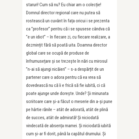
staruri! Cum să nu? Eu chiar am o colecție!
Domnul director regional care nu putea să
rostească un cuvânt în fața oricui i se prezenta
ca ”profesor” pentru că i se spusese cândva că
”e un idiot” – în fiecare zi, cu fiecare realizare, a
dezmințit fără să poată uita. Doamna director
global care se ocupă de produse de
înfrumusețare și se trezește în nări cu mirosul
”n-ai să ajungi nicăieri” – s-a despărțit de un
partener care o adora pentru că ea vrea să
dovedească nu că îi e frică să fie iubită, ci că
poate ajunge unde dorește. Unde? Și minunata
scriitoare care și-a făcut o meserie din a-și pune
pe hârtie rănile – atât de adorată, atât de plină
de succes, atât de admirată! Și niciodată
vindecată de absența mamei. Și niciodată iubită
cum și-ar fi dorit, până la capătul drumului. Și