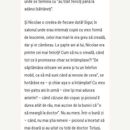
unde se termina cu ”au trăit fericiți până la
adânci bătrâneți”.
Și Nicolae o credea de fiecare dată! Sigur, în
salonul unde erau internați copiii cu vreo formă
de leucemie, celor mai mari le era greu să creadă,
dar și ei zâmbeau. La șapte ani ai lui, Nicolae era
printre cei mai fericiți! Cum să nu o creadă, când
tot ce îi promisese chiar se întâmplase?! ”De
săptămâna viitoare vei avea și tu un telefon
mobil, ca să mă suni când ai nevoie de ceva”, se
hotărâse ea – și chiar așa s-a întâmplat! Cu vreo
trei-patru ani în urmă – cine își mai aducea
aminte? – când căzuse din copac și piciorul îl
durea atât de rău, mai auzise de la bunici că ”o
să meargă la doctor”. Nu au mers. Într-o bună zi
– când, nu mai știa nimeni – piciorul a încetat să
mai doară și au uitat cu toții de doctor. Totuși,