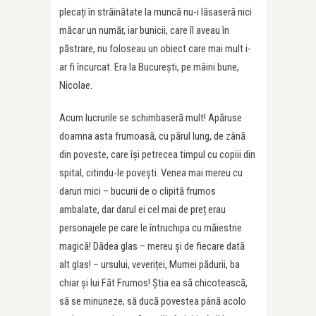
plecați în străinătate la muncă nu-i lăsaseră nici
măcar un număr, iar bunicii, care îl aveau în
păstrare, nu foloseau un obiect care mai mult i-
ar fi încurcat. Era la București, pe mâini bune,
Nicolae.
Acum lucrurile se schimbaseră mult! Apăruse
doamna asta frumoasă, cu părul lung, de zână
din poveste, care își petrecea timpul cu copiii din
spital, citindu-le povești. Venea mai mereu cu
daruri mici – bucurii de o clipită frumos
ambalate, dar darul ei cel mai de preț erau
personajele pe care le întruchipa cu măiestrie
magică! Dădea glas – mereu și de fiecare dată
alt glas! – ursului, veveriței, Mumei pădurii, ba
chiar și lui Făt Frumos! Știa ea să chicotească,
să se minuneze, să ducă povestea până acolo