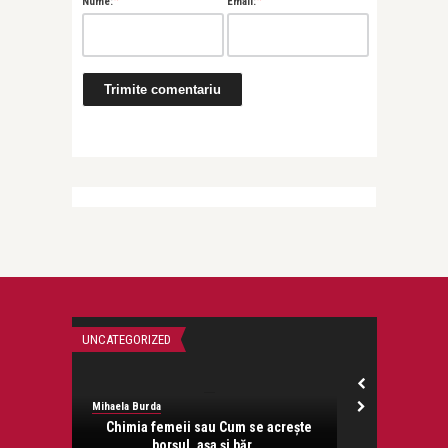
*
*
Nume:
Email:
UNCATEGORIZED
FĂRĂ CATEGORIE
Mihaela Burda
Mihaela Burda
Chimia femeii sau Cum se acreşte
Pre – 
borşul, aşa şi băr ...