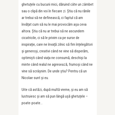
ghetuțele cu bucurii mici, dăruind câte un zâmbet
sau o clipă din voi în fiecare zi. Știu că nu rănile
ar trebui să ne definească, ci faptul că am
învățat cum să nu le mai provocăm așa ceva
altora. Știu că nu ar trebui să ne ascundem
cicatricile, ci să le privim ca pe surse de
inspirație, care ne învață zilnic să fim înțelegători
și generoși, creativi când ne vine să disperăm,
optimiști când viața ne consumă, deschiși la
minte când realul ne agresează, frumoși când ne
vine să scrâșnim. De unde știu? Pentru că un
Nicolae sunt și eu.
Uite că astăzi, după multă vreme, și eu am să
lustruiesc și am să pun lângă ușă ghetuțele –
poate-poate…