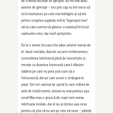
de Sfântul Nicolae se apropie, nu-mi mai aduc
aminte de ghetuțe – nici prin cap nu îmi trece să
mi le lustruiesc pe cele mai îndrăgite și să îmi
petrec noaptea rugându-mă la ”îngerașul meu”
să nu care cumva să găsesc o nuielușă în locul
cadourilor mici, dar mult așteptate.
De la o vreme încoace îmi aduc aminte numai de
el: râsul cristalin, dulcele accent moldovenesc,
convorbirea telefonică plină de sinceritate și
emoție cu doamna frumoasă care îi dăruise
tableta pe care nu prea știa cum să o
folosească, dar pe care acum o strângea la
piept. Din tot salonul de spital în care stătea de
atât de multă vreme, nimeni nu mai primise așa
ceva! Mai erau o groază de copii care aveau
telefoane mobile, dar el nu-și dorise așa ceva
pentru că știa că nu are pe cine să sune – părinții