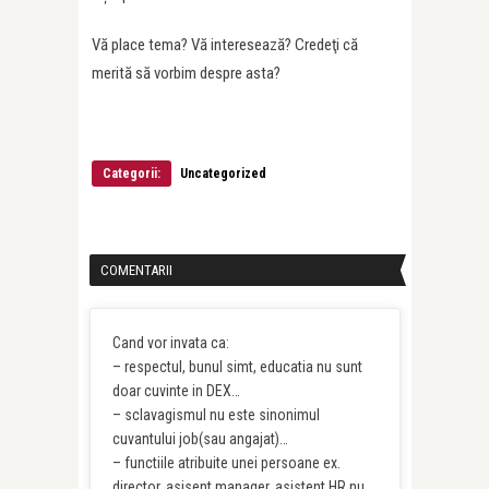
Vă place tema? Vă interesează? Credeţi că
merită să vorbim despre asta?
Categorii:
Uncategorized
COMENTARII
Cand vor invata ca:
– respectul, bunul simt, educatia nu sunt
doar cuvinte in DEX…
– sclavagismul nu este sinonimul
cuvantului job(sau angajat)…
– functiile atribuite unei persoane ex.
director, asisent manager, asistent HR nu