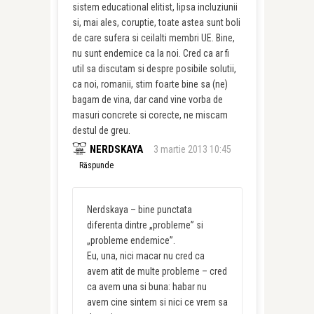
sistem educational elitist, lipsa incluziunii
si, mai ales, coruptie, toate astea sunt boli
de care sufera si ceilalti membri UE. Bine,
nu sunt endemice ca la noi. Cred ca ar fi
util sa discutam si despre posibile solutii,
ca noi, romanii, stim foarte bine sa (ne)
bagam de vina, dar cand vine vorba de
masuri concrete si corecte, ne miscam
destul de greu.
NERDSKAYA
3 martie 2013 10:45
Răspunde
Nerdskaya – bine punctata
diferenta dintre „probleme” si
„probleme endemice”.
Eu, una, nici macar nu cred ca
avem atit de multe probleme – cred
ca avem una si buna: habar nu
avem cine sintem si nici ce vrem sa