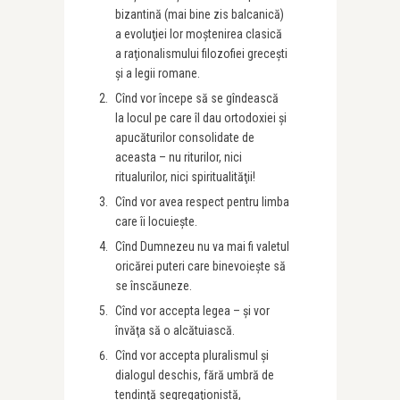
bizantină (mai bine zis balcanică)
a evoluţiei lor moştenirea clasică
a raţionalismului filozofiei greceşti
şi a legii romane.
Cînd vor începe să se gîndească
la locul pe care îl dau ortodoxiei şi
apucăturilor consolidate de
aceasta – nu riturilor, nici
ritualurilor, nici spiritualităţii!
Cînd vor avea respect pentru limba
care îi locuieşte.
Cînd Dumnezeu nu va mai fi valetul
oricărei puteri care binevoieşte să
se înscăuneze.
Cînd vor accepta legea – şi vor
învăţa să o alcătuiască.
Cînd vor accepta pluralismul şi
dialogul deschis, fără umbră de
tendinţă segregaţionistă,