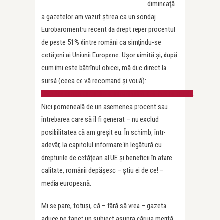
dimineaţă
a gazetelor am vazut ştirea ca un sondaj
Eurobaromentru recent dă drept reper procentul
de peste 51% dintre români ca simţindu-se
cetăţeni ai Uniunii Europene. Uşor uimită şi, după
cum îmi este bătrînul obicei, mă duc direct la
sursă (ceea ce vă recomand şi vouă):
.
http://ec.europa.eu/public_opinion/flash/fl_365_fact_ro_ro.pdf
Nici pomeneală de un asemenea procent sau
întrebarea care să îl fi generat – nu exclud
posibilitatea că am greşit eu. În schimb, într-
adevăr, la capitolul informare în legătură cu
drepturile de cetăţean al UE şi beneficii în atare
calitate, românii depăşesc – ştiu ei de ce! –
media europeană.
Mi se pare, totuşi, că – fără să vrea – gazeta
aduce pe tapet un subiect asupra căruia merită