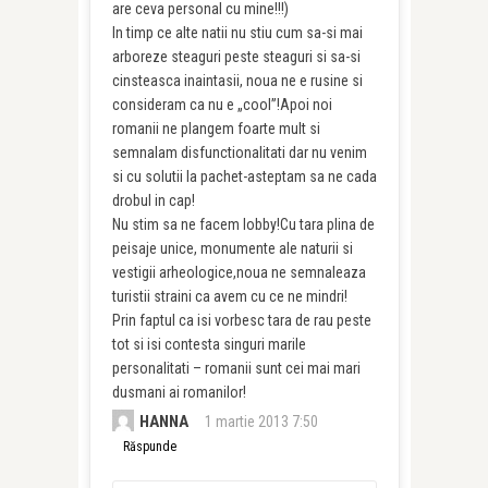
are ceva personal cu mine!!!)
In timp ce alte natii nu stiu cum sa-si mai
arboreze steaguri peste steaguri si sa-si
cinsteasca inaintasii, noua ne e rusine si
consideram ca nu e „cool”!Apoi noi
romanii ne plangem foarte mult si
semnalam disfunctionalitati dar nu venim
si cu solutii la pachet-asteptam sa ne cada
drobul in cap!
Nu stim sa ne facem lobby!Cu tara plina de
peisaje unice, monumente ale naturii si
vestigii arheologice,noua ne semnaleaza
turistii straini ca avem cu ce ne mindri!
Prin faptul ca isi vorbesc tara de rau peste
tot si isi contesta singuri marile
personalitati – romanii sunt cei mai mari
dusmani ai romanilor!
HANNA
1 martie 2013 7:50
Răspunde