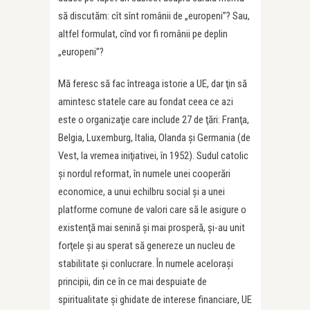
să discutăm: cît sînt românii de „europeni”? Sau,
altfel formulat, cînd vor fi românii pe deplin
„europeni”?
Mă feresc să fac întreaga istorie a UE, dar ţin să
amintesc statele care au fondat ceea ce azi
este o organizaţie care include 27 de ţări: Franţa,
Belgia, Luxemburg, Italia, Olanda şi Germania (de
Vest, la vremea iniţiativei, în 1952). Sudul catolic
şi nordul reformat, în numele unei cooperări
economice, a unui echilbru social şi a unei
platforme comune de valori care să le asigure o
existenţă mai senină şi mai prosperă, şi-au unit
forţele şi au sperat să genereze un nucleu de
stabilitate şi conlucrare. În numele aceloraşi
principii, din ce în ce mai despuiate de
spiritualitate şi ghidate de interese financiare, UE