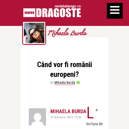
Mihaela Burda
Când vor fi românii
europeni?
de
Mihaela Burda
L
a
MIHAELA BURDA
27 februarie 2013, 19:38
lectura de