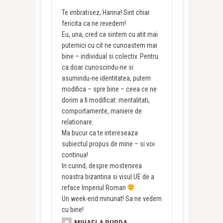
Te imbratisez, Hanna! Sint chiar
fericita ca ne revedem!
Eu, una, cred ca sintem cu atit mai
puternici cu cit ne cunoastem mai
bine – individual si colectiv. Pentru
ca doar cunoscindu-ne si
asumindu-ne identitatea, putem
modifica – spre bine – ceea ce ne
dorim a fi modificat: mentalitati,
comportamente, maniere de
relationare.
Ma bucur ca te intereseaza
subiectul propus de mine – si voi
continua!
In curind, despre mostenirea
noastra bizantina si visul UE de a
reface Imperiul Roman
Un week-end minunat! Sa ne vedem
cu bine!