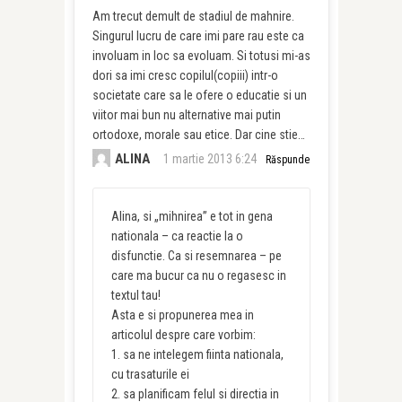
Am trecut demult de stadiul de mahnire.
Singurul lucru de care imi pare rau este ca
involuam in loc sa evoluam. Si totusi mi-as
dori sa imi cresc copilul(copiii) intr-o
societate care sa le ofere o educatie si un
viitor mai bun nu alternative mai putin
ortodoxe, morale sau etice. Dar cine stie…
ALINA
1 martie 2013 6:24
Răspunde
Alina, si „mihnirea” e tot in gena
nationala – ca reactie la o
disfunctie. Ca si resemnarea – pe
care ma bucur ca nu o regasesc in
textul tau!
Asta e si propunerea mea in
articolul despre care vorbim:
1. sa ne intelegem fiinta nationala,
cu trasaturile ei
2. sa planificam felul si directia in