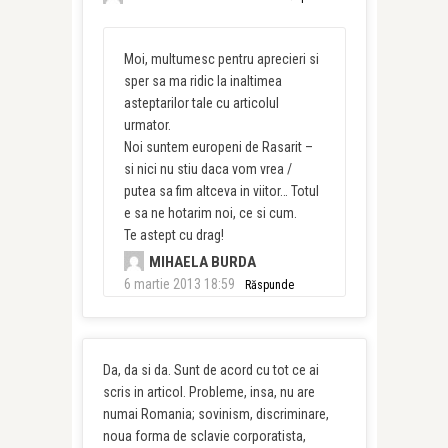
Moi, multumesc pentru aprecieri si
sper sa ma ridic la inaltimea
asteptarilor tale cu articolul
urmator.
Noi suntem europeni de Rasarit –
si nici nu stiu daca vom vrea /
putea sa fim altceva in viitor… Totul
e sa ne hotarim noi, ce si cum.
Te astept cu drag!
MIHAELA BURDA
6 martie 2013 18:59
Răspunde
Da, da si da. Sunt de acord cu tot ce ai
scris in articol. Probleme, insa, nu are
numai Romania; sovinism, discriminare,
noua forma de sclavie corporatista,