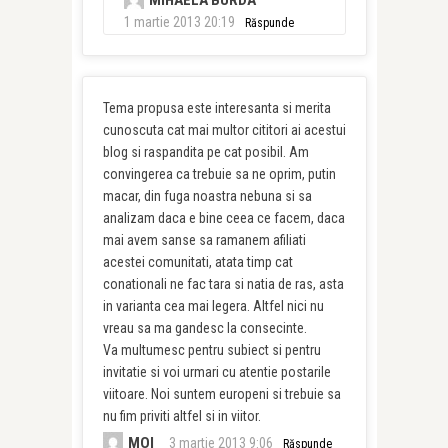
MIHAELA BURDA
1 martie 2013 20:19
Răspunde
Tema propusa este interesanta si merita
cunoscuta cat mai multor cititori ai acestui
blog si raspandita pe cat posibil. Am
convingerea ca trebuie sa ne oprim, putin
macar, din fuga noastra nebuna si sa
analizam daca e bine ceea ce facem, daca
mai avem sanse sa ramanem afiliati
acestei comunitati, atata timp cat
conationali ne fac tara si natia de ras, asta
in varianta cea mai legera. Altfel nici nu
vreau sa ma gandesc la consecinte.
Va multumesc pentru subiect si pentru
invitatie si voi urmari cu atentie postarile
viitoare. Noi suntem europeni si trebuie sa
nu fim priviti altfel si in viitor.
MOI
3 martie 2013 9:06
Răspunde