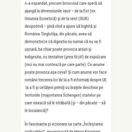
s-a expandat, precum broscoiul care speră să
ajungă la dimensiunile vacii – de la Est (ex
Uniunea Sovietică) şi de la vest (SUA)
deopotrivă – pînă cînd a ajuns să înghită şi
România. Deglutiţia, din păcate, avea să
demonstreze că digestia nu numai că nu va fi
uşoară, ba chiar poate provoca arsuri şi
indigestie, cu tentative (prea tîrzii!) de expulzare
(nici nu mai contează pe care parte). Ce anume
poate provoca aşa ceva? Şi cum anume vor face
românii trecerea lor de la a fi informaţi despre UE
la a fi şi cetăţeni primiţi cu braţele deschise pe
teritoriile (majoritatea Schengen) statelor pe
care visează să le străbată (şi – din păcate – să
le locuiască)?
În fascinanta şi vizionara sa carte „Încleştarea
civilizaţiilor”, recunoscută de Henry Kissinger