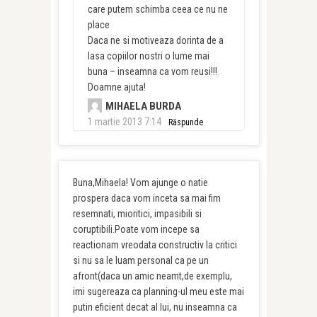
care putem schimba ceea ce nu ne
place
Daca ne si motiveaza dorinta de a
lasa copiilor nostri o lume mai
buna – inseamna ca vom reusi!!!
Doamne ajuta!
MIHAELA BURDA
1 martie 2013 7:14
Răspunde
Buna,Mihaela! Vom ajunge o natie
prospera daca vom inceta sa mai fim
resemnati, mioritici, impasibili si
coruptibili.Poate vom incepe sa
reactionam vreodata constructiv la critici
si nu sa le luam personal ca pe un
afront(daca un amic neamt,de exemplu,
imi sugereaza ca planning-ul meu este mai
putin eficient decat al lui, nu inseamna ca