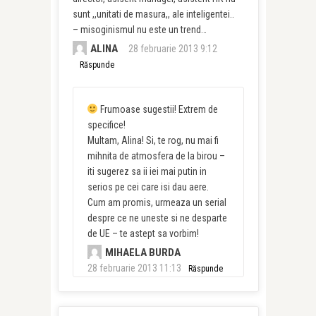
sunt ,,unitati de masura,, ale inteligentei..
– misoginismul nu este un trend…
ALINA
28 februarie 2013 9:12
Răspunde
Frumoase sugestii! Extrem de
specifice!
Multam, Alina! Si, te rog, nu mai fi
mihnita de atmosfera de la birou –
iti sugerez sa ii iei mai putin in
serios pe cei care isi dau aere.
Cum am promis, urmeaza un serial
despre ce ne uneste si ne desparte
de UE – te astept sa vorbim!
MIHAELA BURDA
28 februarie 2013 11:13
Răspunde