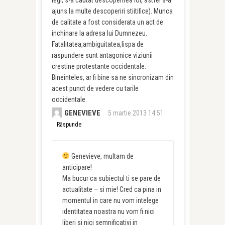
legi, s-a cautat descoperirea lor, astfel s-a
ajuns la multe descoperiri stiitifice). Munca
de calitate a fost considerata un act de
inchinare la adresa lui Dumnezeu.
Fatalitatea,ambiguitatea,lispa de
raspundere sunt antagonice viziunii
crestine protestante occidentale.
Bineinteles, ar fi bine sa ne sincronizam din
acest punct de vedere cu tarile
occidentale.
GENEVIEVE
5 martie 2013 14:51
Răspunde
Genevieve, multam de
anticipare!
Ma bucur ca subiectul ti se pare de
actualitate – si mie! Cred ca pina in
momentul in care nu vom intelege
identitatea noastra nu vom fi nici
liberi si nici semnificativi in