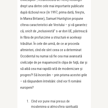
drept una dintre cele mai importante publicate
după războiul rece (în 1997, prima dată, fireşte,
în Marea Britanie), Samuel Huntigton propune
cîteva caracteristici ale Vestului – şi vă garantez
că, oricît de „inclusivistă” s-ar dori UE, păstrează
în fibra de profunzime a structurii ei aceleaşi
trăsături. În cele din urmă, de ce ar proceda
altminteri, cînd ele sînt ceea ce a determinat
Occidentul nu numai să fie cea mai avansată
civilizaţie de pe mapamond în clipa de faţă, dar şi
să aibă cea mai rapidă rată de modernizare şi
progres?! Să încercăm – prin prisma acestei grile
– să răspundem întrebării: cînd vor fi românii
europeni?
Cînd vor pune mai presus de
moştenirea şi atmosfera spirituală