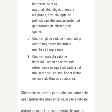
indiferent de rasă,
naţionalitate, religie, orientare
religioasă, sexuală, opţiune
politică sau alte principii potenţial
generatoare de diferenţe de
opinie.
Cînd vor şti ce sînt, ce înseamnă şi
cum funcţioneză instituţiile
menite să îi reprezinte.
Cînd vor accepta valorile
individului uman ca universale –
referindu-se în egală măsură la cel
mai sărac sau cel mai bogat dintre
cei care alcătuiesc societatea.
Cîte o mie de cuvinte pentru fiecare dintre cele
opt capitole deschise anterior, în zilele viitoare.
Aştept cu mare interes comentariile voastre.