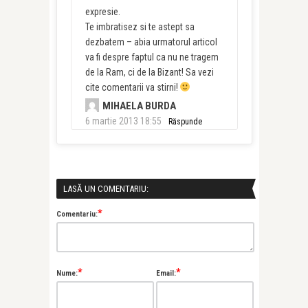
expresie.
Te imbratisez si te astept sa
dezbatem – abia urmatorul articol
va fi despre faptul ca nu ne tragem
de la Ram, ci de la Bizant! Sa vezi
cite comentarii va stirni!
MIHAELA BURDA
6 martie 2013 18:55
Răspunde
LASĂ UN COMENTARIU:
*
Comentariu:
*
*
Nume:
Email: